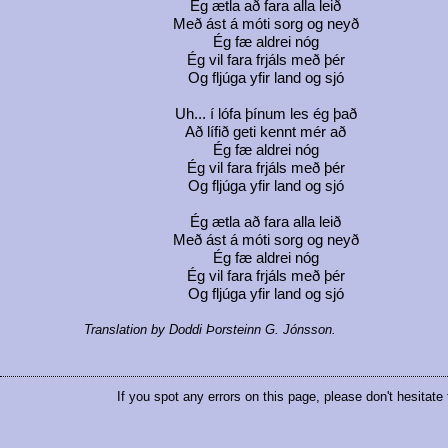
Ég ætla að fara alla leið
Með ást á móti sorg og neyð
Ég fæ aldrei nóg
Ég vil fara frjáls með þér
Og fljúga yfir land og sjó
Uh... í lófa þínum les ég það
Að lífið geti kennt mér að
Ég fæ aldrei nóg
Ég vil fara frjáls með þér
Og fljúga yfir land og sjó
Ég ætla að fara alla leið
Með ást á móti sorg og neyð
Ég fæ aldrei nóg
Ég vil fara frjáls með þér
Og fljúga yfir land og sjó
Translation by Doddi Þorsteinn G. Jónsson.
If you spot any errors on this page, please don't hesitate