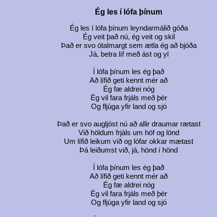
Ég les í lófa þínum
Ég les í lófa þínum leyndarmálið góða
Ég veit það nú, ég veit og skil
Það er svo ótalmargt sem ætla ég að bjóða
Já, betra líf með ást og yl
Í lófa þínum les ég það
Að lífið geti kennt mér að
Ég fæ aldrei nóg
Ég vil fara frjáls með þér
Og fljúga yfir land og sjó
Það er svo augljóst nú að allir draumar rætast
Við höldum frjáls um höf og lönd
Um lífið leikum við og lófar okkar mætast
Þá leiðumst við, já, hönd í hönd
Í lófa þínum les ég það
Að lífið geti kennt mér að
Ég fæ aldrei nóg
Ég vil fara frjáls með þér
Og fljúga yfir land og sjó