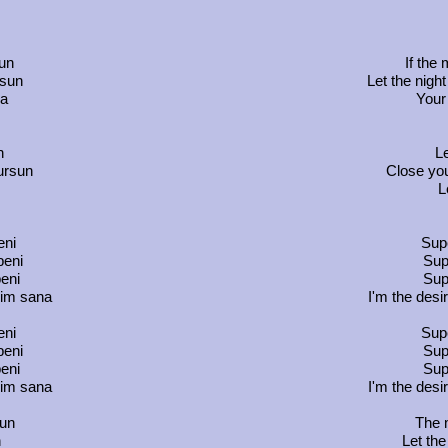
un
If the 
lsun
Let the night 
ma
Your 
n
L
vursun
Close you
L
eni
Supe
beni
Supe
eni
Sup
nim sana
I'm the desir
eni
Supe
beni
Supe
eni
Sup
nim sana
I'm the desir
un
The m
n
Let the