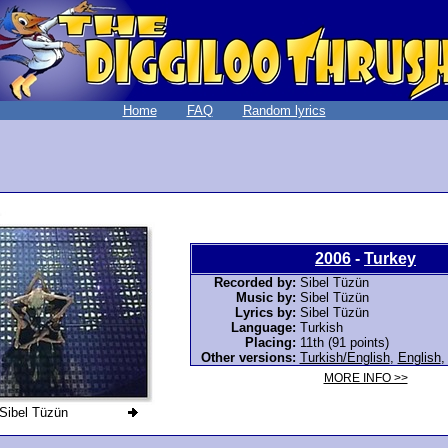
Home
FAQ
Random lyrics
2006
-
Turkey
Recorded by:
Sibel Tüzün
Music by:
Sibel Tüzün
Lyrics by:
Sibel Tüzün
Language:
Turkish
Placing:
11th (91 points)
Other versions:
Turkish/English
,
English
MORE INFO >>
Sibel Tüzün