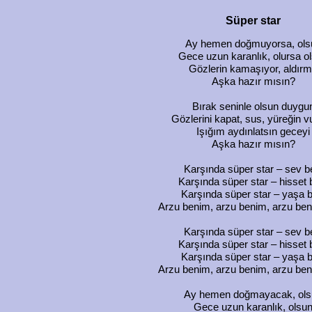
Süper star
Ay hemen doğmuyorsa, ols
Gece uzun karanlık, olursa o
Gözlerin kamaşıyor, aldır
Aşka hazır mısın?
Bırak seninle olsun duygu
Gözlerini kapat, sus, yüreğin 
Işığım aydınlatsın geceyi
Aşka hazır mısın?
Karşında süper star – sev b
Karşında süper star – hisset 
Karşında süper star – yaşa b
Arzu benim, arzu benim, arzu be
Karşında süper star – sev b
Karşında süper star – hisset 
Karşında süper star – yaşa b
Arzu benim, arzu benim, arzu be
Ay hemen doğmayacak, ols
Gece uzun karanlık, olsu