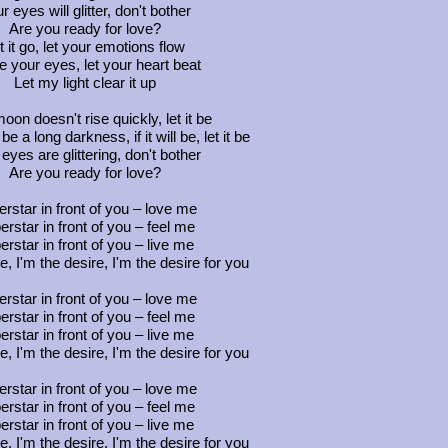
r eyes will glitter, don't bother
Are you ready for love?
t it go, let your emotions flow
e your eyes, let your heart beat
Let my light clear it up
moon doesn't rise quickly, let it be
be a long darkness, if it will be, let it be
eyes are glittering, don't bother
Are you ready for love?
rstar in front of you – love me
rstar in front of you – feel me
erstar in front of you – live me
e, I'm the desire, I'm the desire for you
rstar in front of you – love me
rstar in front of you – feel me
erstar in front of you – live me
e, I'm the desire, I'm the desire for you
rstar in front of you – love me
rstar in front of you – feel me
erstar in front of you – live me
e, I'm the desire, I'm the desire for you