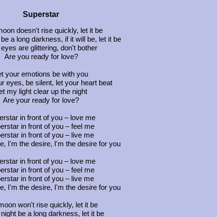
Superstar
moon doesn't rise quickly, let it be
be a long darkness, if it will be, let it be
eyes are glittering, don't bother
Are you ready for love?
et your emotions be with you
r eyes, be silent, let your heart beat
et my light clear up the night
Are your ready for love?
rstar in front of you – love me
rstar in front of you – feel me
erstar in front of you – live me
e, I'm the desire, I'm the desire for you
rstar in front of you – love me
rstar in front of you – feel me
erstar in front of you – live me
e, I'm the desire, I'm the desire for you
oon won't rise quickly, let it be
 night be a long darkness, let it be