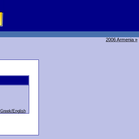
2006 Armenia »
,
Greek/English