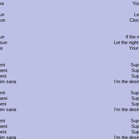
ma
You
un
Le
sun
Clos
un
If the 
lsun
Let the night 
ma
Your 
eni
Supe
beni
Supe
eni
Sup
nim sana
I'm the desir
eni
Supe
beni
Supe
eni
Sup
nim sana
I'm the desir
eni
Supe
beni
Supe
eni
Sup
nim sana
I'm the desir