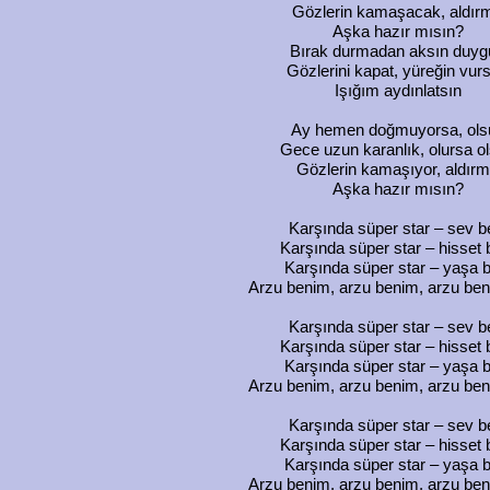
Gözlerin kamaşacak, aldır
Aşka hazır mısın?
Bırak durmadan aksın duyg
Gözlerini kapat, yüreğin vur
Işığım aydınlatsın
Ay hemen doğmuyorsa, ols
Gece uzun karanlık, olursa o
Gözlerin kamaşıyor, aldır
Aşka hazır mısın?
Karşında süper star – sev b
Karşında süper star – hisset 
Karşında süper star – yaşa b
Arzu benim, arzu benim, arzu be
Karşında süper star – sev b
Karşında süper star – hisset 
Karşında süper star – yaşa b
Arzu benim, arzu benim, arzu be
Karşında süper star – sev b
Karşında süper star – hisset 
Karşında süper star – yaşa b
Arzu benim, arzu benim, arzu be