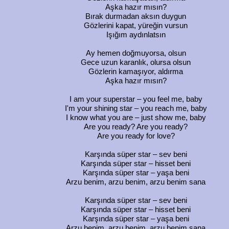
Aşka hazır mısın?
Bırak durmadan aksın duygun
Gözlerini kapat, yüreğin vursun
Işığım aydınlatsın
Ay hemen doğmuyorsa, olsun
Gece uzun karanlık, olursa olsun
Gözlerin kamaşıyor, aldırma
Aşka hazır mısın?
I am your superstar – you feel me, baby
I'm your shining star – you reach me, baby
I know what you are – just show me, baby
Are you ready? Are you ready?
Are you ready for love?
Karşında süper star – sev beni
Karşında süper star – hisset beni
Karşında süper star – yaşa beni
Arzu benim, arzu benim, arzu benim sana
Karşında süper star – sev beni
Karşında süper star – hisset beni
Karşında süper star – yaşa beni
Arzu benim, arzu benim, arzu benim sana