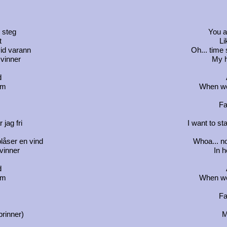
e steg
You a
t
Li
 vid varann
Oh... time 
 vinner
My h
d
um
When we
Fa
 jag fri
I want to st
blåser en vind
Whoa... no
 vinner
In h
d
um
When we
Fa
brinner)
M