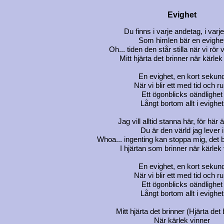
Evighet
Du finns i varje andetag, i varj
Som himlen bär en evighe
Oh... tiden den står stilla när vi rör
Mitt hjärta det brinner när kärlek
En evighet, en kort sekun
När vi blir ett med tid och r
Ett ögonblicks oändlighet
Långt bortom allt i evighet
Jag vill alltid stanna här, för här är
Du är den värld jag lever i
Whoa... ingenting kan stoppa mig, det 
I hjärtan som brinner när kärlek
En evighet, en kort sekun
När vi blir ett med tid och r
Ett ögonblicks oändlighet
Långt bortom allt i evighet
Mitt hjärta det brinner (Hjärta det 
När kärlek vinner