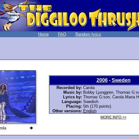
Home
FAQ
Random lyrics
2006
-
Sweden
Recorded by:
Carola
Music by:
Bobby Ljunggren,
Thomas G:s
Lyrics by:
Thomas G:son
, Carola Maria 
Language:
Swedish
Placing:
5th (170 points)
Other versions:
English
MORE INFO >>
rola