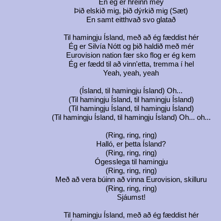
En ég er hreinn mey
Þið elskið mig, þið dýrkið mig (Sæt)
En samt eitthvað svo glatað
Til hamingju Ísland, með að ég fæddist hér
Ég er Silvía Nótt og þið haldið með mér
Eurovision nation fær sko flog er ég kem
Ég er fædd til að vinn'etta, tremma í hel
Yeah, yeah, yeah
(Ísland, til hamingju Ísland) Oh...
(Til hamingju Ísland, til hamingju Ísland)
(Til hamingju Ísland, til hamingju Ísland)
(Til hamingju Ísland, til hamingju Ísland) Oh... oh...
(Ring, ring, ring)
Halló, er þetta Ísland?
(Ring, ring, ring)
Ógesslega til hamingju
(Ring, ring, ring)
Með að vera búinn að vinna Eurovision, skilluru
(Ring, ring, ring)
Sjáumst!
Til hamingju Ísland, með að ég fæddist hér