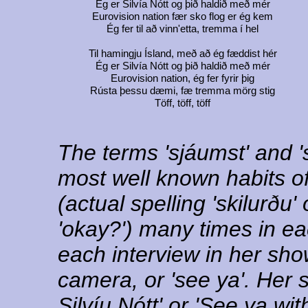
Ég er Silvía Nótt og þið haldið með mér
Eurovision nation fær sko flog er ég kem
Ég fer til að vinn'etta, tremma í hel
Til hamingju Ísland, með að ég fæddist hér
Ég er Silvía Nótt og þið haldið með mér
Eurovision nation, ég fer fyrir þig
Rústa þessu dæmi, fæ tremma mörg stig
Töff, töff, töff
The terms 'sjáumst' and 's
most well known habits of
(actual spelling 'skilurðu
'okay?') many times in ea
each interview in her show
camera, or 'see ya'. Her
Silvíu Nótt' or 'See ya with