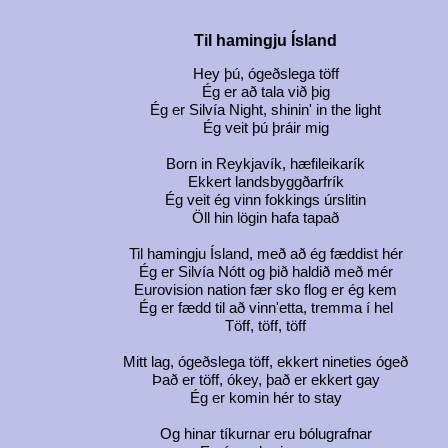
Til hamingju Ísland
Hey þú, ógeðslega töff
Ég er að tala við þig
Ég er Silvía Night, shinin' in the light
Ég veit þú þráir mig
Born in Reykjavík, hæfileikarík
Ekkert landsbyggðarfrík
Ég veit ég vinn fokkings úrslitin
Öll hin lögin hafa tapað
Til hamingju Ísland, með að ég fæddist hér
Ég er Silvía Nótt og þið haldið með mér
Eurovision nation fær sko flog er ég kem
Ég er fædd til að vinn'etta, tremma í hel
Töff, töff, töff
Mitt lag, ógeðslega töff, ekkert nineties ógeð
Það er töff, ókey, það er ekkert gay
Ég er komin hér to stay
Og hinar tíkurnar eru bólugrafnar