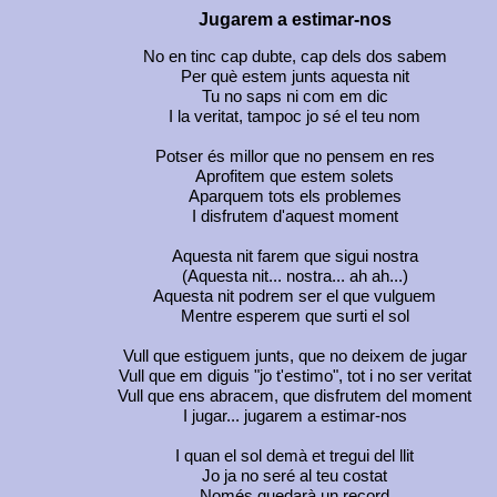
Jugarem a estimar-nos
No en tinc cap dubte, cap dels dos sabem
Per què estem junts aquesta nit
Tu no saps ni com em dic
I la veritat, tampoc jo sé el teu nom
Potser és millor que no pensem en res
Aprofitem que estem solets
Aparquem tots els problemes
I disfrutem d'aquest moment
Aquesta nit farem que sigui nostra
(Aquesta nit... nostra... ah ah...)
Aquesta nit podrem ser el que vulguem
Mentre esperem que surti el sol
Vull que estiguem junts, que no deixem de jugar
Vull que em diguis "jo t'estimo", tot i no ser veritat
Vull que ens abracem, que disfrutem del moment
I jugar... jugarem a estimar-nos
I quan el sol demà et tregui del llit
Jo ja no seré al teu costat
Només quedarà un record