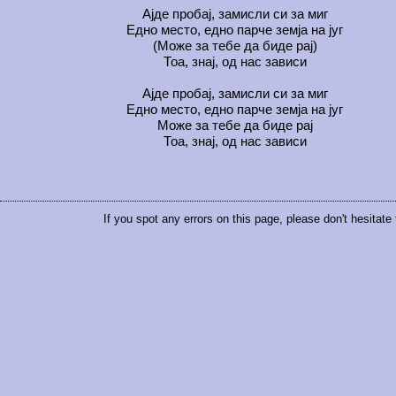
Ајде пробај, замисли си за миг
Едно место, едно парче земја на југ
(Може за тебе да биде рај)
Тоа, знај, од нас зависи
Ајде пробај, замисли си за миг
Едно место, едно парче земја на југ
Може за тебе да биде рај
Тоа, знај, од нас зависи
If you spot any errors on this page, please don't hesitate