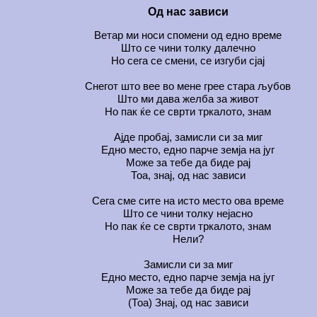
Од нас зависи
Ветар ми носи спомени од едно време
Што се чини толку далечно
Но сега се смени, се изгуби сјај
Снегот што вее во мене грее стара љубов
Што ми дава желба за живот
Но пак ќе се сврти тркалото, знам
Ајде пробај, замисли си за миг
Едно место, едно парче земја на југ
Може за тебе да биде рај
Тоа, знај, од нас зависи
Сега сме сите на исто место ова време
Што се чини толку нејасно
Но пак ќе се сврти тркалото, знам
Нели?
Замисли си за миг
Едно место, едно парче земја на југ
Може за тебе да биде рај
(Тоа) Знај, од нас зависи