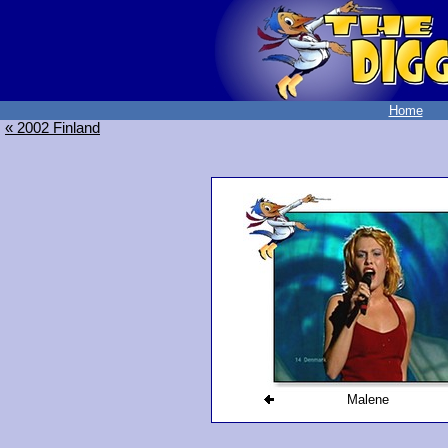
Home
« 2002 Finland
Malene