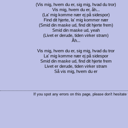
(Vis mig, hvem du er, sig mig, hvad du tror)
Vis mig, hvem du er, åh...
(La' mig komme nær ej på sidespor)
Find dit hjerte, la' mig kommer nær
(Smid din maske ud, find dit hjerte frem)
Smid din maske ud, yeah
(Livet er derude, tiden virker stram)
Åh...
Vis mig, hvem du er, sig mig, hvad du tror
La' mig komme nær ej på sidespor
Smid din maske ud, find dit hjerte frem
Livet er derude, tiden virker stram
Så vis mig, hvem du er
If you spot any errors on this page, please don't hesitate