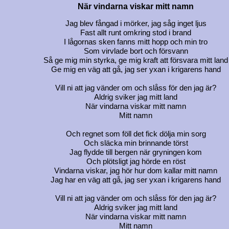
När vindarna viskar mitt namn
Jag blev fångad i mörker, jag såg inget ljus
Fast allt runt omkring stod i brand
I lågornas sken fanns mitt hopp och min tro
Som virvlade bort och försvann
Så ge mig min styrka, ge mig kraft att försvara mitt land
Ge mig en väg att gå, jag ser yxan i krigarens hand
Vill ni att jag vänder om och slåss för den jag är?
Aldrig sviker jag mitt land
När vindarna viskar mitt namn
Mitt namn
Och regnet som föll det fick dölja min sorg
Och släcka min brinnande törst
Jag flydde till bergen när gryningen kom
Och plötsligt jag hörde en röst
Vindarna viskar, jag hör hur dom kallar mitt namn
Jag har en väg att gå, jag ser yxan i krigarens hand
Vill ni att jag vänder om och slåss för den jag är?
Aldrig sviker jag mitt land
När vindarna viskar mitt namn
Mitt namn