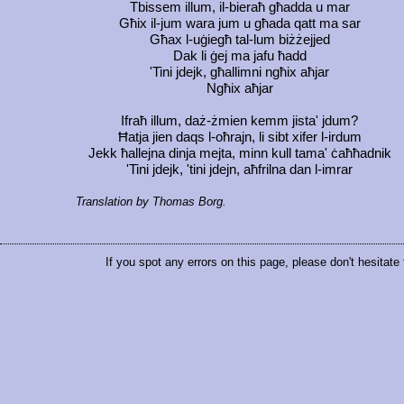
Tbissem illum, il-bieraħ għadda u mar
Għix il-jum wara jum u għada qatt ma sar
Għax l-uġiegħ tal-lum biżżejjed
Dak li ġej ma jafu ħadd
'Tini jdejk, għallimni ngħix aħjar
Ngħix aħjar
Ifraħ illum, daż-żmien kemm jista' jdum?
Ħatja jien daqs l-oħrajn, li sibt xifer l-irdum
Jekk ħallejna dinja mejta, minn kull tama' ċaħħadnik
'Tini jdejk, 'tini jdejn, aħfrilna dan l-imrar
Translation by Thomas Borg.
If you spot any errors on this page, please don't hesitate