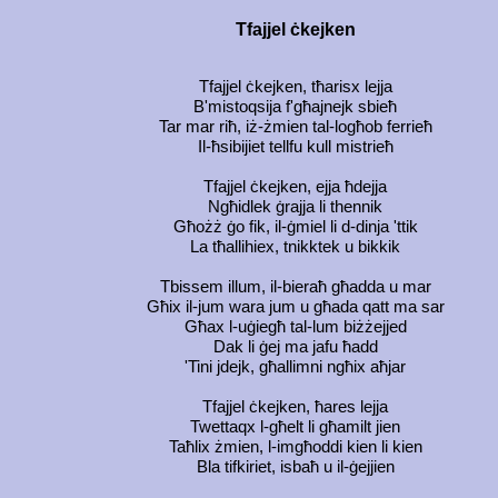
Tfajjel ċkejken
Tfajjel ċkejken, tħarisx lejja
B'mistoqsija f'għajnejk sbieħ
Tar mar riħ, iż-żmien tal-logħob ferrieħ
Il-ħsibijiet tellfu kull mistrieħ
Tfajjel ċkejken, ejja ħdejja
Ngħidlek ġrajja li thennik
Għożż ġo fik, il-ġmiel li d-dinja 'ttik
La tħallihiex, tnikktek u bikkik
Tbissem illum, il-bieraħ għadda u mar
Għix il-jum wara jum u għada qatt ma sar
Għax l-uġiegħ tal-lum biżżejjed
Dak li ġej ma jafu ħadd
'Tini jdejk, għallimni ngħix aħjar
Tfajjel ċkejken, ħares lejja
Twettaqx l-għelt li għamilt jien
Taħlix żmien, l-imgħoddi kien li kien
Bla tifkiriet, isbaħ u il-ġejjien