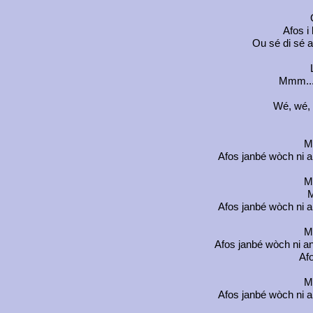
Afos i 
Ou sé di sé a
Mmm... 
Wé, wé, w
Mo
Afos janbé wòch ni an
Mo
M
Afos janbé wòch ni an
Mo
Afos janbé wòch ni an 
Afo
Mo
Afos janbé wòch ni an