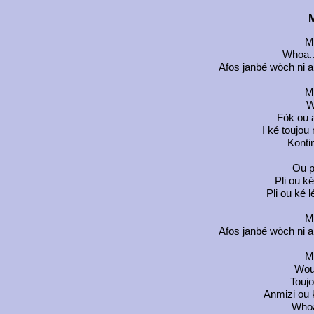
M
Mo
Whoa..
Afos janbé wòch ni an
Mo
W
Fòk ou a
I ké toujou
Kontin
Ou p
Pli ou ké
Pli ou ké 
Mo
Afos janbé wòch ni an
Mo
Wou
Toujo
Anmizi ou k
Whoa.