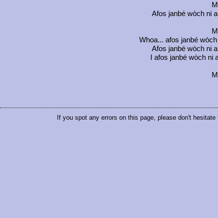
Mo
Afos janbé wòch ni an
Mo
Whoa... afos janbé wòch n
Afos janbé wòch ni an
I afos janbé wòch ni a
Mo
If you spot any errors on this page, please don't hesitate