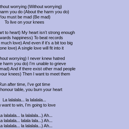
thout worrying (Without worrying)
harm you do (About the harm you do)
You must be mad (Be mad)
To live on your knees
rt to heart) My heart isn't strong enough
wards happiness) To beat records
 much love) And even if it's a bit too big
one love) A single love will fit into it
hout worrying) I never knew hatred
e harm you do) I'm unable to grieve
mad) And if there exist other mad people
 your knees) Then I want to meet them
Run after time, I've got time
honour table, you burn your heart
La lalalala... la lalalala...
 want to win, I'm going to love
a lalalala... la lalalala...) Ah...
a lalalala... lalala lala...) Ah...
a lalalala... la lalalala...) Ah...