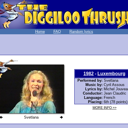
Home
FAQ
Random lyrics
1982
-
Luxembourg
Performed by:
Svetlana
Music by:
Cyril Assous
Lyrics by:
Michel Jouvea
Conductor:
Jean Claudric
Language:
French
Placing:
6th (78 points)
MORE INFO >>
Svetlana