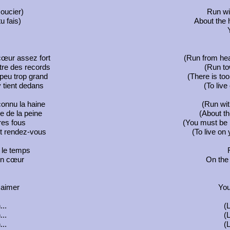
oucier)
Run wi
u fais)
About the 
cœur assez fort
(Run from hea
tre des records
(Run to
 peu trop grand
(There is too
 tient dedans
(To live 
connu la haine
(Run wit
re de la peine
(About th
tres fous
(You must be 
nt rendez-vous
(To live on
t le temps
on cœur
On the 
s aimer
You
...
(L
...
(L
...
(L