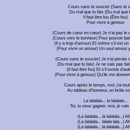
Cours sans te soucier (Sans te s
Du mal que tu fais (Du mal que t
Il faut être fou (Être fou)
Pour vivre à genoux
(Cours de cœur en cœur) Je n'ai pas le 
(Cours vers le bonheur) Pour pouvoir bat
(Il y a trop d'amour) Et même s'il est un
(Pour vivre un amour) Un seul amour y
(Cours sans te soucier) Je n'ai jamais 
(Du mal que tu fais) Je ne sais pas fai
(Il faut être fou) Et s'il existe d'au
(Pour vivre à genoux) Qu'ils me donne
Cours après le temps, moi, j'ai tou
Au tableau d'honneur, on brûle s
La lalalala... la lalalala...
Toi, tu veux gagner, moi, je vai
(La lalalala... la lalalala...) Ah
(La lalalala... lalala lala...) Ah
(La lalalala... la lalalala...) Ah