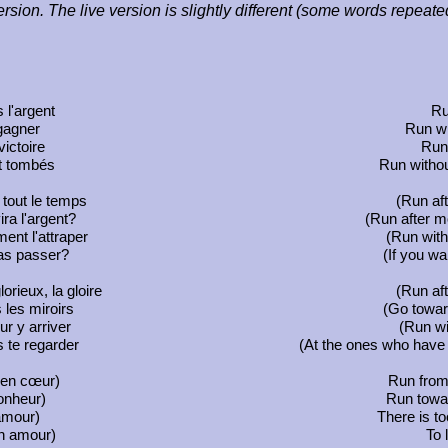
ersion. The live version is slightly different (some words repeat
 l'argent
Ru
 gagner
Run wi
victoire
Run 
t tombés
Run withou
 tout le temps
(Run aft
ra l'argent?
(Run after m
ent l'attraper
(Run with
pas passer?
(If you wa
orieux, la gloire
(Run aft
 les miroirs
(Go toward
r y arriver
(Run wi
 te regarder
(At the ones who have 
 en cœur)
Run from 
onheur)
Run towa
'amour)
There is t
un amour)
To 