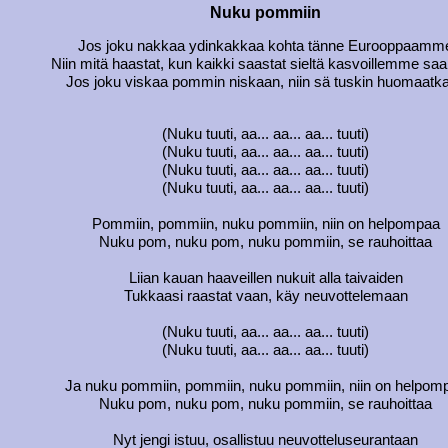
Nuku pommiin
Jos joku nakkaa ydinkakkaa kohta tänne Eurooppaamm
Niin mitä haastat, kun kaikki saastat sieltä kasvoillemme s
Jos joku viskaa pommin niskaan, niin sä tuskin huomaatk
(Nuku tuuti, aa... aa... aa... tuuti)
(Nuku tuuti, aa... aa... aa... tuuti)
(Nuku tuuti, aa... aa... aa... tuuti)
(Nuku tuuti, aa... aa... aa... tuuti)
Pommiin, pommiin, nuku pommiin, niin on helpompaa
Nuku pom, nuku pom, nuku pommiin, se rauhoittaa
Liian kauan haaveillen nukuit alla taivaiden
Tukkaasi raastat vaan, käy neuvottelemaan
(Nuku tuuti, aa... aa... aa... tuuti)
(Nuku tuuti, aa... aa... aa... tuuti)
Ja nuku pommiin, pommiin, nuku pommiin, niin on helpom
Nuku pom, nuku pom, nuku pommiin, se rauhoittaa
Nyt jengi istuu, osallistuu neuvotteluseurantaan