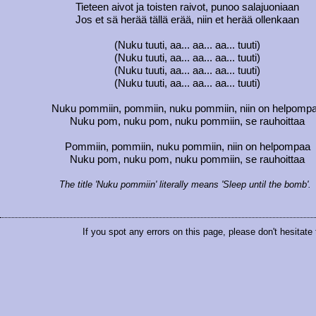
Tieteen aivot ja toisten raivot, punoo salajuoniaan
Jos et sä herää tällä erää, niin et herää ollenkaan
(Nuku tuuti, aa... aa... aa... tuuti)
(Nuku tuuti, aa... aa... aa... tuuti)
(Nuku tuuti, aa... aa... aa... tuuti)
(Nuku tuuti, aa... aa... aa... tuuti)
Nuku pommiin, pommiin, nuku pommiin, niin on helpomp
Nuku pom, nuku pom, nuku pommiin, se rauhoittaa
Pommiin, pommiin, nuku pommiin, niin on helpompaa
Nuku pom, nuku pom, nuku pommiin, se rauhoittaa
The title 'Nuku pommiin' literally means 'Sleep until the bomb'.
If you spot any errors on this page, please don't hesitate