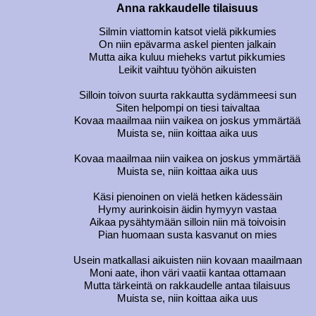
Anna rakkaudelle tilaisuus
Silmin viattomin katsot vielä pikkumies
On niin epävarma askel pienten jalkain
Mutta aika kuluu mieheks vartut pikkumies
Leikit vaihtuu työhön aikuisten
Silloin toivon suurta rakkautta sydämmeesi sun
Siten helpompi on tiesi taivaltaa
Kovaa maailmaa niin vaikea on joskus ymmärtää
Muista se, niin koittaa aika uus
Kovaa maailmaa niin vaikea on joskus ymmärtää
Muista se, niin koittaa aika uus
Käsi pienoinen on vielä hetken kädessäin
Hymy aurinkoisin äidin hymyyn vastaa
Aikaa pysähtymään silloin niin mä toivoisin
Pian huomaan susta kasvanut on mies
Usein matkallasi aikuisten niin kovaan maailmaan
Moni aate, ihon väri vaatii kantaa ottamaan
Mutta tärkeintä on rakkaudelle antaa tilaisuus
Muista se, niin koittaa aika uus