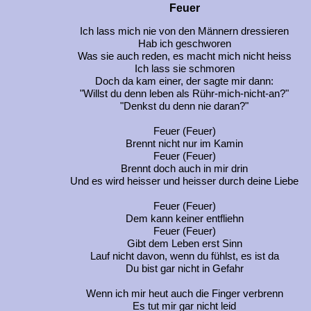
Feuer
Ich lass mich nie von den Männern dressieren
Hab ich geschworen
Was sie auch reden, es macht mich nicht heiss
Ich lass sie schmoren
Doch da kam einer, der sagte mir dann:
"Willst du denn leben als Rühr-mich-nicht-an?"
"Denkst du denn nie daran?"
Feuer (Feuer)
Brennt nicht nur im Kamin
Feuer (Feuer)
Brennt doch auch in mir drin
Und es wird heisser und heisser durch deine Liebe
Feuer (Feuer)
Dem kann keiner entfliehn
Feuer (Feuer)
Gibt dem Leben erst Sinn
Lauf nicht davon, wenn du fühlst, es ist da
Du bist gar nicht in Gefahr
Wenn ich mir heut auch die Finger verbrenn
Es tut mir gar nicht leid