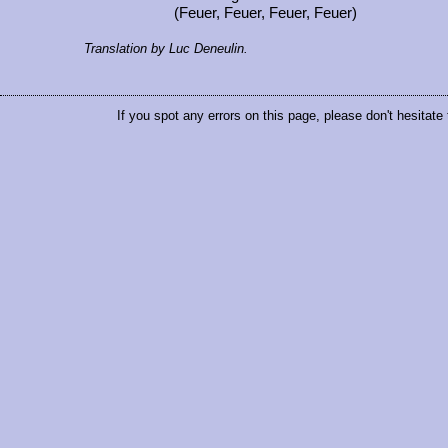
(Feuer, Feuer, Feuer, Feuer)
Translation by Luc Deneulin.
If you spot any errors on this page, please don't hesitate