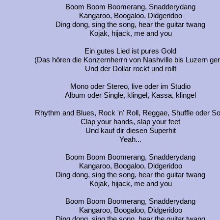
Boom Boom Boomerang, Snadderydang
Kangaroo, Boogaloo, Didgeridoo
Ding dong, sing the song, hear the guitar twang
Kojak, hijack, me and you
Ein gutes Lied ist pures Gold
(Das hören die Konzernherrn von Nashville bis Luzern ger
Und der Dollar rockt und rollt
Mono oder Stereo, live oder im Studio
Album oder Single, klingel, Kassa, klingel
Rhythm and Blues, Rock 'n' Roll, Reggae, Shuffle oder So
Clap your hands, slap your feet
Und kauf dir diesen Superhit
Yeah...
Boom Boom Boomerang, Snadderydang
Kangaroo, Boogaloo, Didgeridoo
Ding dong, sing the song, hear the guitar twang
Kojak, hijack, me and you
Boom Boom Boomerang, Snadderydang
Kangaroo, Boogaloo, Didgeridoo
Ding dong, sing the song, hear the guitar twang