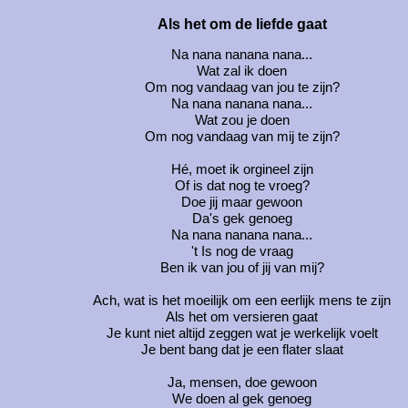
Als het om de liefde gaat
Na nana nanana nana...
Wat zal ik doen
Om nog vandaag van jou te zijn?
Na nana nanana nana...
Wat zou je doen
Om nog vandaag van mij te zijn?
Hé, moet ik orgineel zijn
Of is dat nog te vroeg?
Doe jij maar gewoon
Da's gek genoeg
Na nana nanana nana...
't Is nog de vraag
Ben ik van jou of jij van mij?
Ach, wat is het moeilijk om een eerlijk mens te zijn
Als het om versieren gaat
Je kunt niet altijd zeggen wat je werkelijk voelt
Je bent bang dat je een flater slaat
Ja, mensen, doe gewoon
We doen al gek genoeg