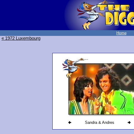
Home
« 1972 Luxembourg
Sandra & Andres