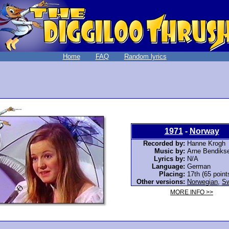
Home
FAQ
Random lyrics
1971
-
Norway
Recorded by:
Hanne Krogh
Music by:
Arne Bendiks
Lyrics by:
N/A
Language:
German
Placing:
17th (65 point
Other versions:
Norwegian
,
Sw
MORE INFO >>