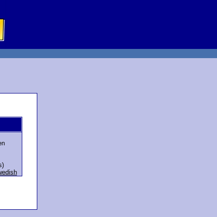
en
s)
edish