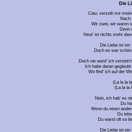
Die L
Ciao, verzeih mir mein
Nach 
Wir zwei, wir waren s
Denn d
Heut' ist nichts mehr dav
Die Liebe ist ein
Doch es war schön 
Doch nie werd' ich versteh'
Ich habe daran geglaubt
Wo find' ich auf der W
(La la la la 
(La la la l
Nein, ich hab' es n
Du ha
Wenn du einen anderen
Du lebs
Du warst oft so lie
Die Liebe ist ein