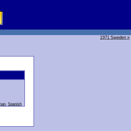
1971 Sweden »
man
,
Spanish