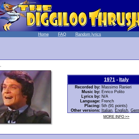
Home
FAQ
Random lyrics
1971
-
Italy
Recorded by:
Massimo Ranieri
Music by:
Enrico Polito
Lyrics by:
N/A
Language:
French
Placing:
5th (91 points)
Other versions:
Italian
,
English
,
Ger
MORE INFO >>