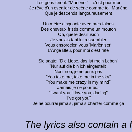
Les gens crient: "Marlène!" – c'est pour moi
Je rêve d'un escalier de scène comme toi, Marlène
Que je descends langoureusement
Un mètre cinquante avec mes talons
Des cheveux frisés comme un mouton
Oh, quelle désillusion
Je voulais tant lui ressembler
Vous ensorceler, vous 'Marlèniser'
L'Ange Bleu, pour moi c'est raté
Sie sagte: "Die Liebe, das ist mein Leben"
"Nur auf die bin ich eingestellt"
Non, non, je ne peux pas
"You take me, take me in the sky"
"You make me crazy in my mind"
Jamais je ne pourrai...
"I want you, I love you, darling"
"I've got you"
Je ne pourrai jamais, jamais chanter comme ça
The lyrics also contain a