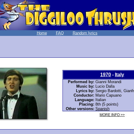
Home
FAQ
Random lyrics
1970
-
Italy
Performed by:
Gianni Morandi
Music by:
Lucio Dalla
Lyrics by:
Sergio Bardotti, Gianf
Conductor:
Mario Capuano
Language:
Italian
Placing:
8th (5 points)
Other versions:
Spanish
MORE INFO >>