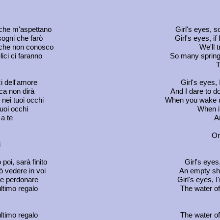
i che m'aspettano
Girl's eyes, 
sogni che farò
Girl's eyes, if
à che non conosco
We'll 
ici ci faranno
So many springs
T
zi dell'amore
Girl's eyes,
ca non dirà
And I dare to 
e nei tuoi occhi
When you wake up 
tuoi occhi
When it
 a te
A
On
i
poi, sarà finito
Girl's eyes,
 vedere in voi
An empty sho
te perdonare
Girl's eyes, 
ultimo regalo
The water of
ultimo regalo
The water of