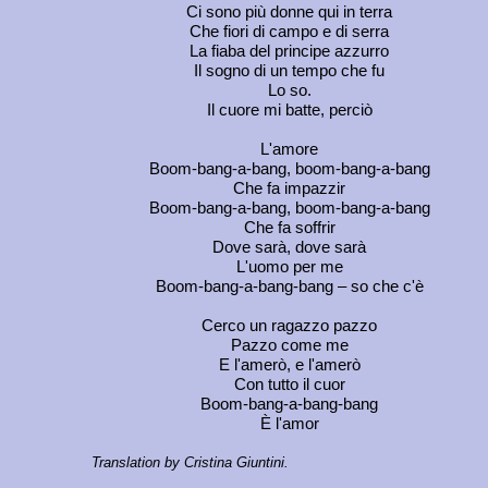
Ci sono più donne qui in terra
Che fiori di campo e di serra
La fiaba del principe azzurro
Il sogno di un tempo che fu
Lo so.
Il cuore mi batte, perciò
L'amore
Boom-bang-a-bang, boom-bang-a-bang
Che fa impazzir
Boom-bang-a-bang, boom-bang-a-bang
Che fa soffrir
Dove sarà, dove sarà
L'uomo per me
Boom-bang-a-bang-bang – so che c'è
Cerco un ragazzo pazzo
Pazzo come me
E l'amerò, e l'amerò
Con tutto il cuor
Boom-bang-a-bang-bang
È l'amor
Translation by Cristina Giuntini.