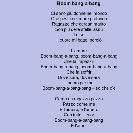
Boom bang-a-bang
Ci sono più donne nel mondo
Che pesci nel mare profondo
Ragazze che cercan marito
Son più delle stelle lassù
Lo so
Il cuore mi batte, perciò
L'amore
Boom-bang-a-bang, boom-bang-a-bang
Che fa impazzir
Boom-bang-a-bang, boom-bang-a-bang
Che fa soffrir
Dove sarà, dove sarà
L'uomo per me
Boom-bang-a-bang-bang – so che c'è
Cerco un ragazzo pazzo
Pazzo come me
E l'amerò, e l'amerò
Con tutto il cuor
Boom-bang-a-bang-bang
È l'amor