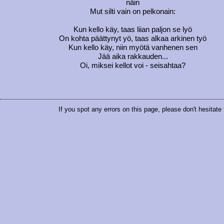
näin
Mut silti vain on pelkonain:
Kun kello käy, taas liian paljon se lyö
On kohta päättynyt yö, taas alkaa arkinen työ
Kun kello käy, niin myötä vanhenen sen
Jää aika rakkauden...
Oi, miksei kellot voi - seisahtaa?
If you spot any errors on this page, please don't hesitate