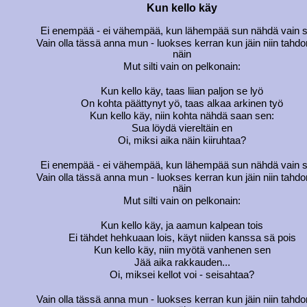
Kun kello käy
Ei enempää - ei vähempää, kun lähempää sun nähdä vain 
Vain olla tässä anna mun - luokses kerran kun jäin niin tahdo
näin
Mut silti vain on pelkonain:
Kun kello käy, taas liian paljon se lyö
On kohta päättynyt yö, taas alkaa arkinen työ
Kun kello käy, niin kohta nähdä saan sen:
Sua löydä viereltäin en
Oi, miksi aika näin kiiruhtaa?
Ei enempää - ei vähempää, kun lähempää sun nähdä vain 
Vain olla tässä anna mun - luokses kerran kun jäin niin tahdo
näin
Mut silti vain on pelkonain:
Kun kello käy, ja aamun kalpean tois
Ei tähdet hehkuaan lois, käyt niiden kanssa sä pois
Kun kello käy, niin myötä vanhenen sen
Jää aika rakkauden...
Oi, miksei kellot voi - seisahtaa?
Vain olla tässä anna mun - luokses kerran kun jäin niin tahdo