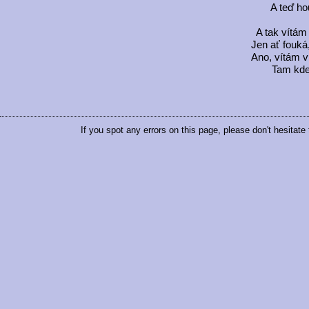
A teď ho
A tak vítám 
Jen ať fouká,
Ano, vítám ví
Tam kde
If you spot any errors on this page, please don't hesitate