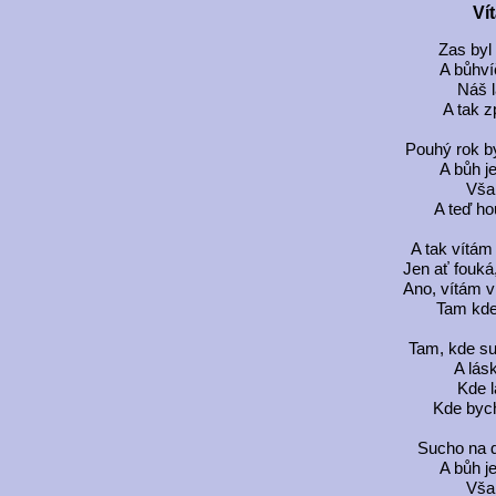
Vít
Zas byl
A bůhví
Náš l
A tak z
Pouhý rok b
A bůh j
Však
A teď ho
A tak vítám 
Jen ať fouká,
Ano, vítám ví
Tam kde
Tam, kde s
A lás
Kde l
Kde bych
Sucho na d
A bůh j
Však