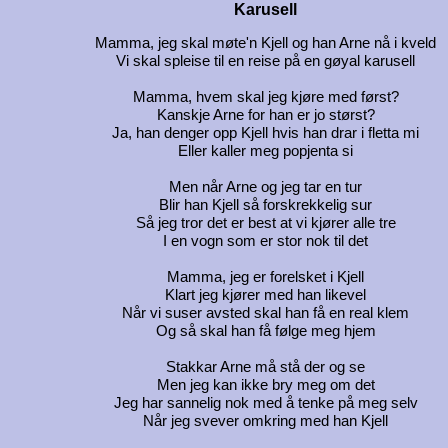
Karusell
Mamma, jeg skal møte'n Kjell og han Arne nå i kveld
Vi skal spleise til en reise på en gøyal karusell
Mamma, hvem skal jeg kjøre med først?
Kanskje Arne for han er jo størst?
Ja, han denger opp Kjell hvis han drar i fletta mi
Eller kaller meg popjenta si
Men når Arne og jeg tar en tur
Blir han Kjell så forskrekkelig sur
Så jeg tror det er best at vi kjører alle tre
I en vogn som er stor nok til det
Mamma, jeg er forelsket i Kjell
Klart jeg kjører med han likevel
Når vi suser avsted skal han få en real klem
Og så skal han få følge meg hjem
Stakkar Arne må stå der og se
Men jeg kan ikke bry meg om det
Jeg har sannelig nok med å tenke på meg selv
Når jeg svever omkring med han Kjell