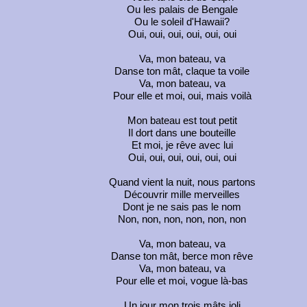
Ou les palais de Bengale
Ou le soleil d'Hawaii?
Oui, oui, oui, oui, oui, oui
Va, mon bateau, va
Danse ton mât, claque ta voile
Va, mon bateau, va
Pour elle et moi, oui, mais voilà
Mon bateau est tout petit
Il dort dans une bouteille
Et moi, je rêve avec lui
Oui, oui, oui, oui, oui, oui
Quand vient la nuit, nous partons
Découvrir mille merveilles
Dont je ne sais pas le nom
Non, non, non, non, non, non
Va, mon bateau, va
Danse ton mât, berce mon rêve
Va, mon bateau, va
Pour elle et moi, vogue là-bas
Un jour mon trois mâts joli