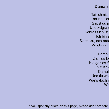
Damals 
Teil ich nic
Bin ich nic
Sagst du m
Und zeigst m
Schliesslich is
Ich bin 
Siehst du, das ma
Zu glauben
Damals
Damals ko
Nie gab es 
Nie ist
Damals
Und du war
Wär's doch 
Wi
If you spot any errors on this page, please don't hesitate