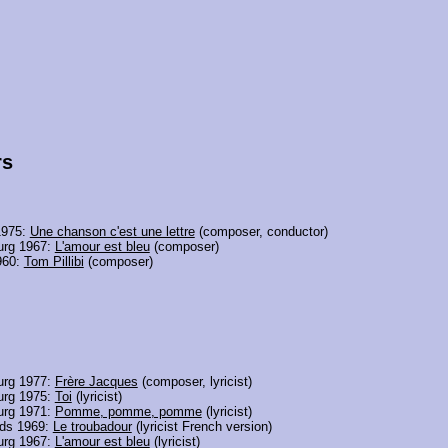
rs
1975:
Une chanson c'est une lettre
(composer, conductor)
rg 1967:
L'amour est bleu
(composer)
960:
Tom Pillibi
(composer)
rg 1977:
Frère Jacques
(composer, lyricist)
rg 1975:
Toi
(lyricist)
rg 1971:
Pomme, pomme, pomme
(lyricist)
nds 1969:
Le troubadour
(lyricist French version)
rg 1967:
L'amour est bleu
(lyricist)