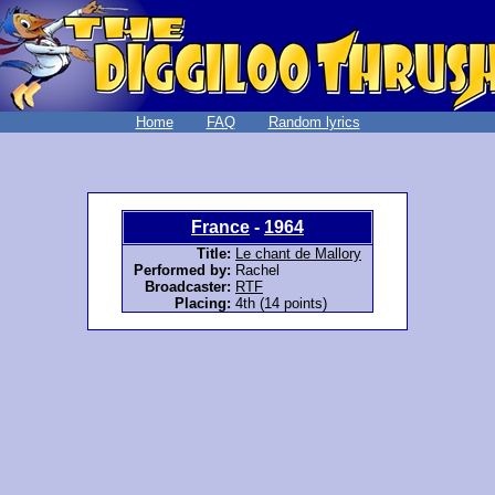
Home
FAQ
Random lyrics
France
-
1964
Title:
Le chant de Mallory
Performed by:
Rachel
Broadcaster:
RTF
Placing:
4th (14 points)