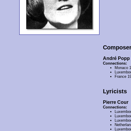
Compose
André Popp
Connections:
Monaco 
Luxembou
France 1
Lyricists
Pierre Cour
Connections:
Luxembou
Luxembou
Luxembou
Netherla
Luxembou