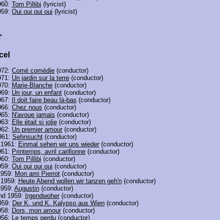
960:
Tom Pillibi
(lyricist)
959:
Oui oui oui oui
(lyricist)
r
cel
972:
Comé comédie
(conductor)
971:
Un jardin sur la terre
(conductor)
970:
Marie-Blanche
(conductor)
969:
Un jour, un enfant
(conductor)
967:
Il doit faire beau là-bas
(conductor)
966:
Chez nous
(conductor)
965:
N'avoue jamais
(conductor)
963:
Elle était si jolie
(conductor)
962:
Un premier amour
(conductor)
961:
Sehnsucht
(conductor)
 1961:
Einmal sehen wir uns wieder
(conductor)
961:
Printemps, avril carillonne
(conductor)
960:
Tom Pillibi
(conductor)
959:
Oui oui oui oui
(conductor)
1959:
Mon ami Pierrot
(conductor)
 1959:
Heute Abend wollen wir tanzen geh'n
(conductor)
1959:
Augustin
(conductor)
and 1959:
Irgendwoher
(conductor)
959:
Der K. und K. Kalypso aus Wien
(conductor)
958:
Dors, mon amour
(conductor)
956:
Le temps perdu
(conductor)