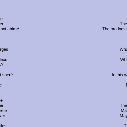
te
er
The
'ont abîmé
The madness 
.
erges
Who
leus
Who
s?
t sacré
In this 
e
te
er
The
rête
May
ver
May
iles
T