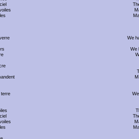
ciel
The
voiles
Ma
les
Ma
verre
We ha
rs
We h
re
W
cre
T
mandent
M
terre
We 
iles
T
ciel
The
voiles
Ma
les
Ma
te