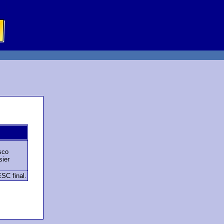
sco
sier
ESC final.