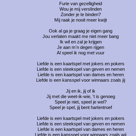
Furie van gezelligheid
Wou je mij verslinden
Zonder je te binden?
Mij raak je nooit meer kwijt
Ook al ga je graag je eigen gang
Jou verlaten maakt me niet meer bang
Ik wil en zal je krijgen
Je aan m'n degen rijgen
Al speel ik nog met vuur
Liefde is een kaartspel met jokers en pokers
Liefde is een steekspel van geven en nemen
Liefde is een kaartspel van dames en heren
Liefde is een kansspel voor winnaars zoals jij
Jij en ik, jij of ik
Jij met die weet-ik-wie, 't is genoeg
Speel je niet, speel je wel?
Speel je spel, jij bent hartentroef
Liefde is een kaartspel met jokers en pokers
Liefde is een steekspel van geven en nemen
Liefde is een kaartspel van dames en heren
Liefde is een kansspel voor winnaars zoals wij