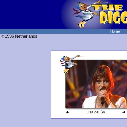
Home
« 1996 Netherlands
Lisa del Bo