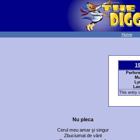
Home
1
Perfor
Mu
Lyr
Lan
This entry d
Nu pleca
Cerul meu amar şi singur
Zbuciumat de vânt