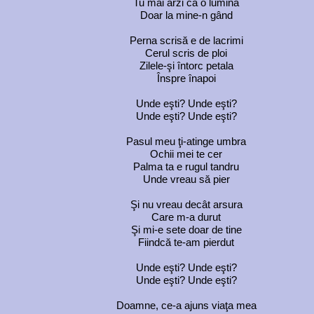
Tu mai arzi ca o lumină
Doar la mine-n gând
Perna scrisă e de lacrimi
Cerul scris de ploi
Zilele-şi întorc petala
Înspre înapoi
Unde eşti? Unde eşti?
Unde eşti? Unde eşti?
Pasul meu ţi-atinge umbra
Ochii mei te cer
Palma ta e rugul tandru
Unde vreau să pier
Şi nu vreau decât arsura
Care m-a durut
Şi mi-e sete doar de tine
Fiindcă te-am pierdut
Unde eşti? Unde eşti?
Unde eşti? Unde eşti?
Doamne, ce-a ajuns viaţa mea