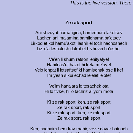
This is the live version. Ther
Ze rak sport
Ani shvuyat hamangina, hamechura laketsev
Lachen ani ma'amina bamilchama ba'etsev
Lirkod et kol hamu'akot, lashir el toch hachoshech
Lizro'a leshalosh dakot et hivhuvei ha'osher
Ve'en li shum ratson lehityafyef
Hahitnas'ut hazot hi keta me'ayef
Velo ichpat li letsaftsef ki hamischak ose li kef
Im yesh sikui echad le'elef le'ofef
Ve'im hana'ara lo tesachek ota
Hi lo tivke, hi lo tachriz al yom mota
Ki ze rak sport, ken, ze rak sport
Ze rak sport, rak sport
Ki ze rak sport, ken, ze rak sport
Ze rak sport, rak sport
Ken, hachaim hem kav mahir, veze davar batuach