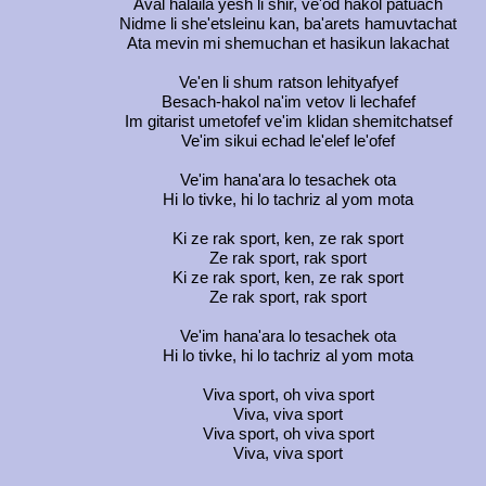
Aval halaila yesh li shir, ve'od hakol patuach
Nidme li she'etsleinu kan, ba'arets hamuvtachat
Ata mevin mi shemuchan et hasikun lakachat
Ve'en li shum ratson lehityafyef
Besach-hakol na'im vetov li lechafef
Im gitarist umetofef ve'im klidan shemitchatsef
Ve'im sikui echad le'elef le'ofef
Ve'im hana'ara lo tesachek ota
Hi lo tivke, hi lo tachriz al yom mota
Ki ze rak sport, ken, ze rak sport
Ze rak sport, rak sport
Ki ze rak sport, ken, ze rak sport
Ze rak sport, rak sport
Ve'im hana'ara lo tesachek ota
Hi lo tivke, hi lo tachriz al yom mota
Viva sport, oh viva sport
Viva, viva sport
Viva sport, oh viva sport
Viva, viva sport