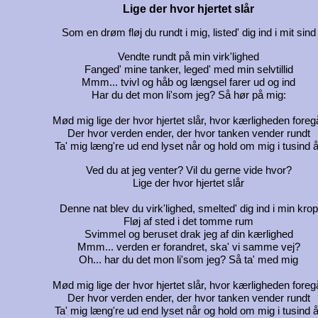
Lige der hvor hjertet slår
Som en drøm fløj du rundt i mig, listed' dig ind i mit sind
Vendte rundt på min virk'lighed
Fanged' mine tanker, leged' med min selvtillid
Mmm... tvivl og håb og længsel farer ud og ind
Har du det mon li'som jeg? Så hør på mig:
Mød mig lige der hvor hjertet slår, hvor kærligheden foreg
Der hvor verden ender, der hvor tanken vender rundt
Ta' mig læng're ud end lyset når og hold om mig i tusind å
Ved du at jeg venter? Vil du gerne vide hvor?
Lige der hvor hjertet slår
Denne nat blev du virk'lighed, smelted' dig ind i min krop
Fløj af sted i det tomme rum
Svimmel og beruset drak jeg af din kærlighed
Mmm... verden er forandret, ska' vi samme vej?
Oh... har du det mon li'som jeg? Så ta' med mig
Mød mig lige der hvor hjertet slår, hvor kærligheden foreg
Der hvor verden ender, der hvor tanken vender rundt
Ta' mig læng're ud end lyset når og hold om mig i tusind å