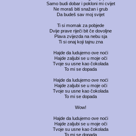
Samo budi dobar i pokloni mi cvijet
Ne moraš biti snažan i grub
Da budeš sav moj svijet
Ti si momak za pobjede
Dvije prave riječi bit če dovoljne
Plava zvijezda na nebu sja
Ti si onaj koji tajnu zna
Hajde da ludujemo ove noći
Hajde zaljubi se u moje oči
Tvoje su usne kao čokolada
To mi se dopada
Hajde da ludujemo ove noći
Hajde zaljubi se u moje oči
Tvoje su usne kao čokolada
To mi se dopada
Wow!
Hajde da ludujemo ove noći
Hajde zaljubi se u moje oči
Tvoje su usne kao čokolada
To mi se dopada