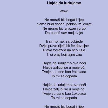
Hajde da ludujemo
Wow!
Ne moraš biti bogat i lijep
Samo budi dobar i pokloni mi cvijet
Ne moraš biti snažan i grub
Da budeš sav moj svijet
Ti si momak za pobjede
Dvije prave riječi bit če dovoljne
Plava zvijezda na nebu sja
Ti si onaj koji tajnu zna
Hajde da ludujemo ove noći
Hajde zaljubi se u moje oči
Tvoje su usne kao čokolada
To mi se dopada
Hajde da ludujemo ove noći
Hajde zaljubi se u moje oči
Tvoje su usne kao čokolada
To mi se dopada
Ne moraš biti bogat i lijep