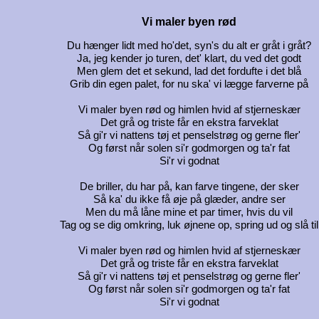
Vi maler byen rød
Du hænger lidt med ho'det, syn's du alt er gråt i gråt?
Ja, jeg kender jo turen, det' klart, du ved det godt
Men glem det et sekund, lad det fordufte i det blå
Grib din egen palet, for nu ska' vi lægge farverne på
Vi maler byen rød og himlen hvid af stjerneskær
Det grå og triste får en ekstra farveklat
Så gi'r vi nattens tøj et penselstrøg og gerne fler'
Og først når solen si'r godmorgen og ta'r fat
Si'r vi godnat
De briller, du har på, kan farve tingene, der sker
Så ka' du ikke få øje på glæder, andre ser
Men du må låne mine et par timer, hvis du vil
Tag og se dig omkring, luk øjnene op, spring ud og slå til
Vi maler byen rød og himlen hvid af stjerneskær
Det grå og triste får en ekstra farveklat
Så gi'r vi nattens tøj et penselstrøg og gerne fler'
Og først når solen si'r godmorgen og ta'r fat
Si'r vi godnat