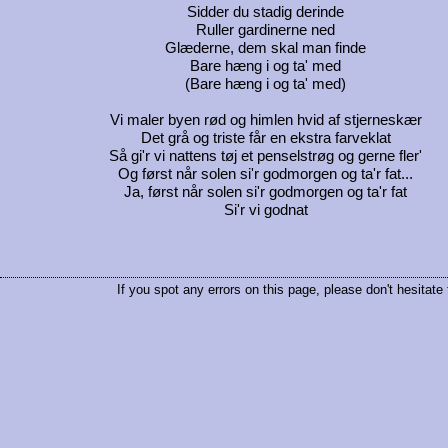
Sidder du stadig derinde
Ruller gardinerne ned
Glæderne, dem skal man finde
Bare hæng i og ta' med
(Bare hæng i og ta' med)
Vi maler byen rød og himlen hvid af stjerneskær
Det grå og triste får en ekstra farveklat
Så gi'r vi nattens tøj et penselstrøg og gerne fler'
Og først når solen si'r godmorgen og ta'r fat...
Ja, først når solen si'r godmorgen og ta'r fat
Si'r vi godnat
If you spot any errors on this page, please don't hesitate