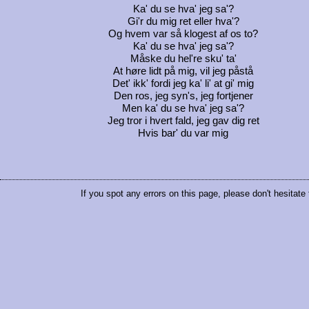
Ka' du se hva' jeg sa'?
Gi'r du mig ret eller hva'?
Og hvem var så klogest af os to?
Ka' du se hva' jeg sa'?
Måske du hel're sku' ta'
At høre lidt på mig, vil jeg påstå
Det' ikk' fordi jeg ka' li' at gi' mig
Den ros, jeg syn's, jeg fortjener
Men ka' du se hva' jeg sa'?
Jeg tror i hvert fald, jeg gav dig ret
Hvis bar' du var mig
If you spot any errors on this page, please don't hesitate