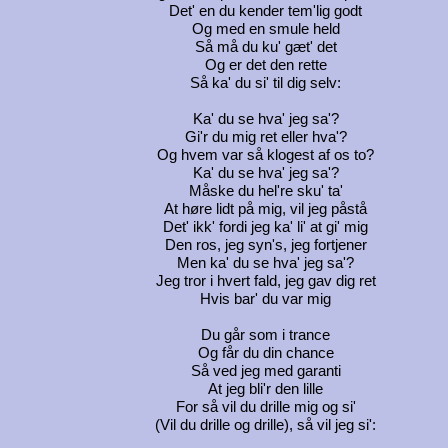
Det' en du kender tem'lig godt
Og med en smule held
Så må du ku' gæt' det
Og er det den rette
Så ka' du si' til dig selv:
Ka' du se hva' jeg sa'?
Gi'r du mig ret eller hva'?
Og hvem var så klogest af os to?
Ka' du se hva' jeg sa'?
Måske du hel're sku' ta'
At høre lidt på mig, vil jeg påstå
Det' ikk' fordi jeg ka' li' at gi' mig
Den ros, jeg syn's, jeg fortjener
Men ka' du se hva' jeg sa'?
Jeg tror i hvert fald, jeg gav dig ret
Hvis bar' du var mig
Du går som i trance
Og får du din chance
Så ved jeg med garanti
At jeg bli'r den lille
For så vil du drille mig og si'
(Vil du drille og drille), så vil jeg si':