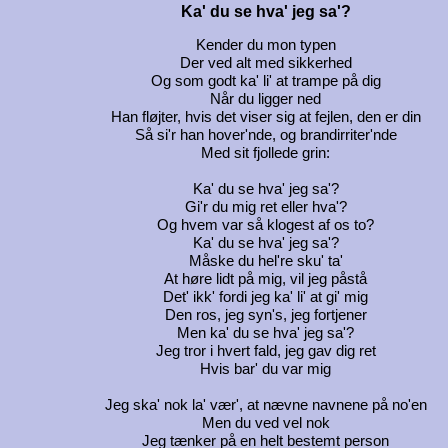
Ka' du se hva' jeg sa'?
Kender du mon typen
Der ved alt med sikkerhed
Og som godt ka' li' at trampe på dig
Når du ligger ned
Han fløjter, hvis det viser sig at fejlen, den er din
Så si'r han hover'nde, og brandirriter'nde
Med sit fjollede grin:
Ka' du se hva' jeg sa'?
Gi'r du mig ret eller hva'?
Og hvem var så klogest af os to?
Ka' du se hva' jeg sa'?
Måske du hel're sku' ta'
At høre lidt på mig, vil jeg påstå
Det' ikk' fordi jeg ka' li' at gi' mig
Den ros, jeg syn's, jeg fortjener
Men ka' du se hva' jeg sa'?
Jeg tror i hvert fald, jeg gav dig ret
Hvis bar' du var mig
Jeg ska' nok la' vær', at nævne navnene på no'en
Men du ved vel nok
Jeg tænker på en helt bestemt person