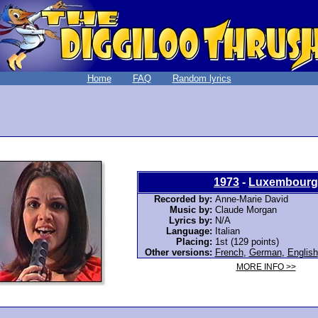
Home
FAQ
Random lyrics
1973
-
Luxembourg
Recorded by:
Anne-Marie David
Music by:
Claude Morgan
Lyrics by:
N/A
Language:
Italian
Placing:
1st (129 points)
Other versions:
French
,
German
,
English
MORE INFO >>