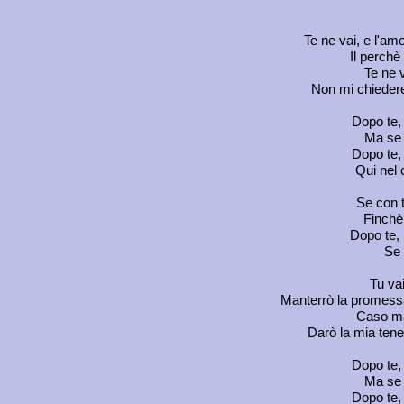
Te ne vai, e l'amo
Il perchè
Te ne 
Non mi chiedere
Dopo te,
Ma se v
Dopo te,
Qui nel 
Se con t
Finchè 
Dopo te,
Se 
Tu vai
Manterrò la promessa 
Caso mai
Darò la mia tene
Dopo te,
Ma se v
Dopo te,