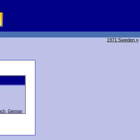
1971 Sweden »
nch
,
German