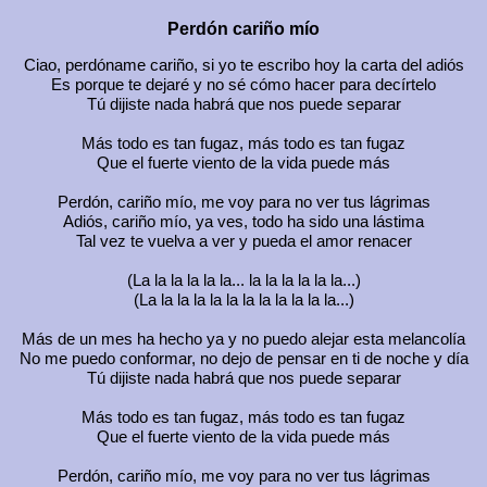
Perdón cariño mío
Ciao, perdóname cariño, si yo te escribo hoy la carta del adiós
Es porque te dejaré y no sé cómo hacer para decírtelo
Tú dijiste nada habrá que nos puede separar
Más todo es tan fugaz, más todo es tan fugaz
Que el fuerte viento de la vida puede más
Perdón, cariño mío, me voy para no ver tus lágrimas
Adiós, cariño mío, ya ves, todo ha sido una lástima
Tal vez te vuelva a ver y pueda el amor renacer
(La la la la la la... la la la la la la...)
(La la la la la la la la la la la la...)
Más de un mes ha hecho ya y no puedo alejar esta melancolía
No me puedo conformar, no dejo de pensar en ti de noche y día
Tú dijiste nada habrá que nos puede separar
Más todo es tan fugaz, más todo es tan fugaz
Que el fuerte viento de la vida puede más
Perdón, cariño mío, me voy para no ver tus lágrimas