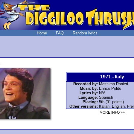
Home
FAQ
Random lyrics
1971
-
Italy
Recorded by:
Massimo Ranieri
Music by:
Enrico Polito
Lyrics by:
N/A
Language:
Spanish
Placing:
5th (91 points)
Other versions:
Italian
,
English
,
Fre
MORE INFO >>