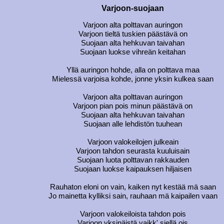
Varjoon-suojaan
Varjoon alta polttavan auringon
Varjoon tieltä tuskien päästävä on
Suojaan alta hehkuvan taivahan
Suojaan luokse vihreän keitahan
Yllä auringon hohde, alla on polttava maa
Mielessä varjoisa kohde, jonne yksin kulkea saan
Varjoon alta polttavan auringon
Varjoon pian pois minun päästävä on
Suojaan alta hehkuvan taivahan
Suojaan alle lehdistön tuuhean
Varjoon valokeilojen julkeain
Varjoon tahdon seurasta kuuluisain
Suojaan luota polttavan rakkauden
Suojaan luokse kaipauksen hiljaisen
Rauhaton eloni on vain, kaiken nyt kestää mä saan
Jo mainetta kylliksi sain, rauhaan mä kaipailen vaan
Varjoon valokeiloista tahdon pois
Varjoon yksinäistä vaikk' siellä ois