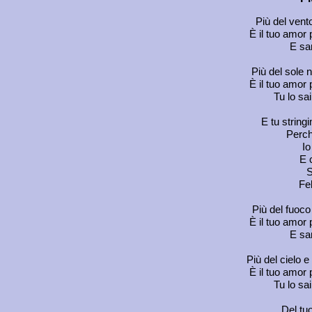
Più del vent
È il tuo amor 
E sar
Più del sole ne
È il tuo amor 
Tu lo sai
E tu stringi
Perch
Io
E 
S
Fe
Più del fuoco
È il tuo amor 
E sar
Più del cielo e 
È il tuo amor 
Tu lo sai
Del tu