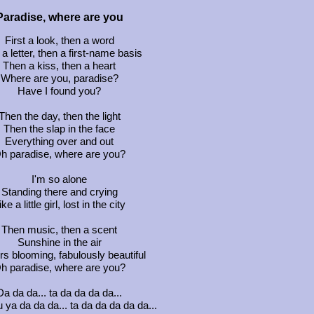
Paradise, where are you
First a look, then a word
a letter, then a first-name basis
Then a kiss, then a heart
Where are you, paradise?
Have I found you?
Then the day, then the light
Then the slap in the face
Everything over and out
h paradise, where are you?
I'm so alone
Standing there and crying
ike a little girl, lost in the city
Then music, then a scent
Sunshine in the air
s blooming, fabulously beautiful
h paradise, where are you?
Da da da... ta da da da da...
 ya da da da... ta da da da da da...