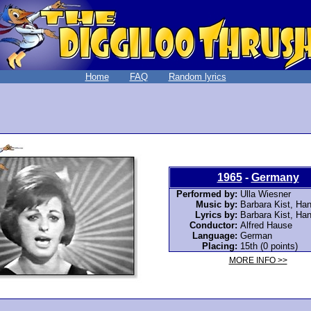
Home
FAQ
Random lyrics
1965
-
Germany
Performed by:
Ulla Wiesner
Music by:
Barbara Kist, Ha
Lyrics by:
Barbara Kist, Ha
Conductor:
Alfred Hause
Language:
German
Placing:
15th (0 points)
MORE INFO >>