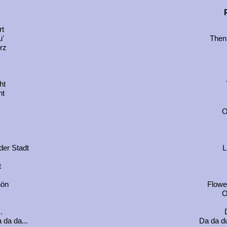
rt
u'
Then 
rz
ht
ht
O
der Stadt
L
t
hön
Flower
O
.
 da da...
Da da du